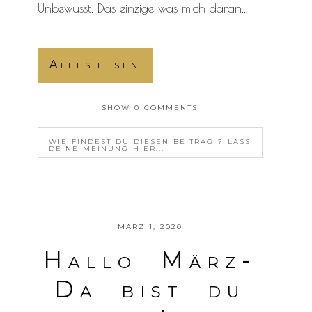
Unbewusst. Das einzige was mich daran...
Alles lesen
SHOW
0 COMMENTS
WIE FINDEST DU DIESEN BEITRAG ? LASS
DEINE MEINUNG HIER...
YOUR EMAIL IS
NEVER<\/EM> PUBLISHED OR
SHARED. REQUIRED FIELDS ARE MARKED *
MÄRZ 1, 2020
Hallo März-
Da bist du