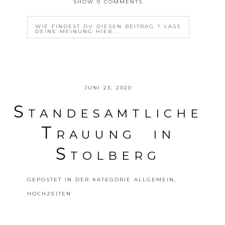
SHOW
0 COMMENTS
WIE FINDEST DU DIESEN BEITRAG ? LASS
DEINE MEINUNG HIER...
YOUR EMAIL IS
NEVER<\/EM> PUBLISHED OR
SHARED. REQUIRED FIELDS ARE MARKED *
JUNI 23, 2020
Standesamtliche
Trauung in
Stolberg
POSTE DEINE MEINUNG
GEPOSTET IN DER KATEGORIE
ALLGEMEIN
,
HOCHZEITEN