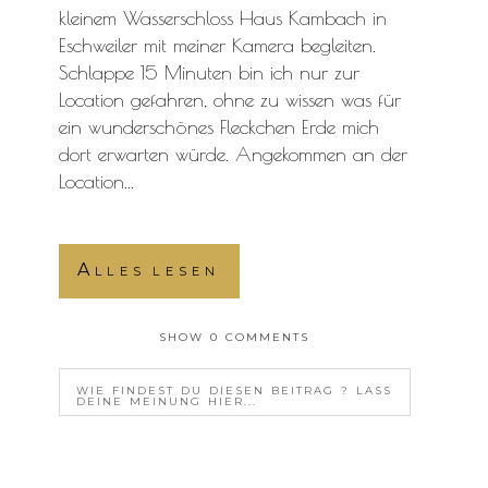
kleinem Wasserschloss Haus Kambach in
Eschweiler mit meiner Kamera begleiten.
Schlappe 15 Minuten bin ich nur zur
Location gefahren, ohne zu wissen was für
ein wunderschönes Fleckchen Erde mich
dort erwarten würde. Angekommen an der
Location...
Alles lesen
SHOW
0 COMMENTS
WIE FINDEST DU DIESEN BEITRAG ? LASS
DEINE MEINUNG HIER...
YOUR EMAIL IS
NEVER<\/EM> PUBLISHED OR
SHARED. REQUIRED FIELDS ARE MARKED *