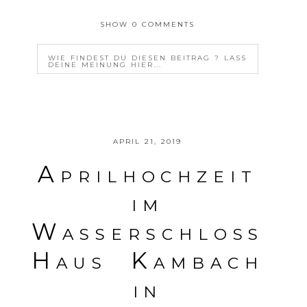
SHOW
0 COMMENTS
WIE FINDEST DU DIESEN BEITRAG ? LASS
DEINE MEINUNG HIER...
YOUR EMAIL IS
NEVER<\/EM> PUBLISHED OR
SHARED. REQUIRED FIELDS ARE MARKED *
APRIL 21, 2019
Aprilhochzeit
im
Wasserschloss
POSTE DEINE MEINUNG
Haus Kambach
in