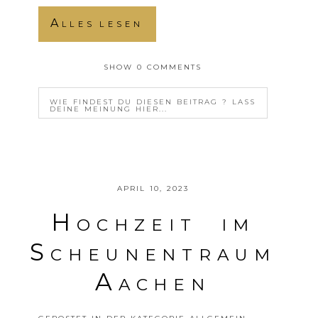
Alles lesen
SHOW
0 COMMENTS
WIE FINDEST DU DIESEN BEITRAG ? LASS
DEINE MEINUNG HIER...
YOUR EMAIL IS
NEVER<\/EM> PUBLISHED OR
SHARED. REQUIRED FIELDS ARE MARKED *
APRIL 10, 2023
Hochzeit im
Scheunentraum
Aachen
POSTE DEINE MEINUNG