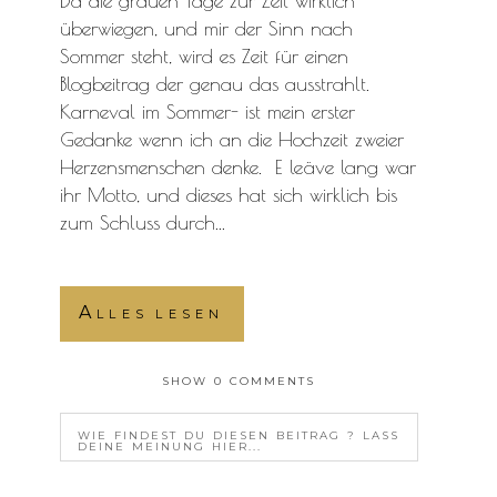
Da die grauen Tage zur Zeit wirklich
überwiegen, und mir der Sinn nach
Sommer steht, wird es Zeit für einen
Blogbeitrag der genau das ausstrahlt.
Karneval im Sommer- ist mein erster
Gedanke wenn ich an die Hochzeit zweier
Herzensmenschen denke. E leäve lang war
ihr Motto, und dieses hat sich wirklich bis
zum Schluss durch...
Alles lesen
SHOW
0 COMMENTS
WIE FINDEST DU DIESEN BEITRAG ? LASS
DEINE MEINUNG HIER...
YOUR EMAIL IS
NEVER<\/EM> PUBLISHED OR
SHARED. REQUIRED FIELDS ARE MARKED *