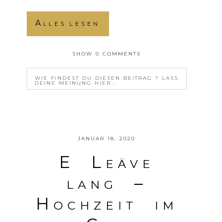
Alles lesen
SHOW
0 COMMENTS
WIE FINDEST DU DIESEN BEITRAG ? LASS
DEINE MEINUNG HIER...
YOUR EMAIL IS
NEVER<\/EM> PUBLISHED OR
SHARED. REQUIRED FIELDS ARE MARKED *
JANUAR 18, 2020
E Leäve
lang –
Hochzeit im
POSTE DEINE MEINUNG