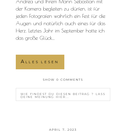
Andrea und Ihrem Mann Sebastian mit
der Kamera begleiten zu dürfen, ist für
jeden Fotografen wahrlich ein Fest für die
Augen und natürlich auch eines für das
Herz. Letztes Jahr im September hatte ich
das große Glück...
Alles lesen
SHOW
0 COMMENTS
WIE FINDEST DU DIESEN BEITRAG ? LASS
DEINE MEINUNG HIER...
YOUR EMAIL IS
NEVER<\/EM> PUBLISHED OR
SHARED. REQUIRED FIELDS ARE MARKED *
APRIL 7, 2023