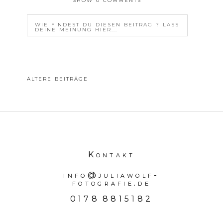
SHOW
0 COMMENTS
WIE FINDEST DU DIESEN BEITRAG ? LASS
DEINE MEINUNG HIER...
YOUR EMAIL IS
NEVER<\/EM> PUBLISHED OR
SHARED. REQUIRED FIELDS ARE MARKED *
ÄLTERE BEITRÄGE
Kontakt
POSTE DEINE MEINUNG
info@juliawolf-
fotografie.de
0178 8815182