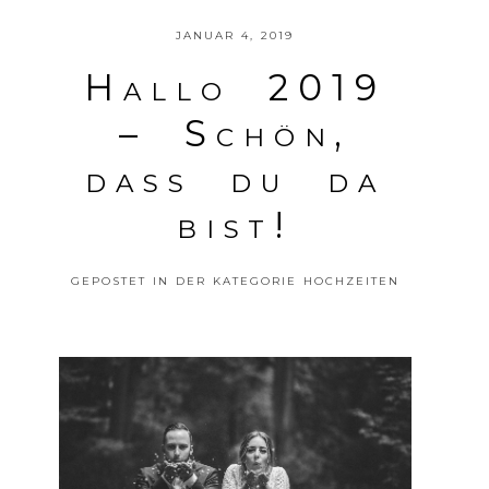
JANUAR 4, 2019
Hallo 2019
– Schön,
dass du da
POSTE DEINE MEINUNG
bist!
GEPOSTET IN DER KATEGORIE
HOCHZEITEN