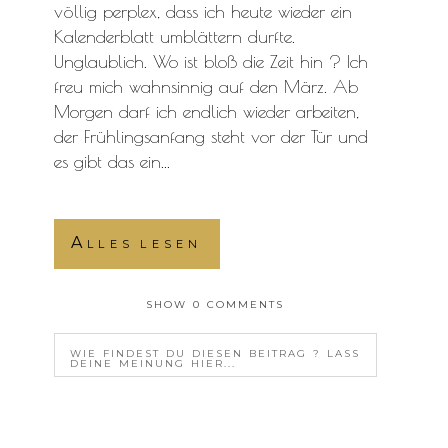
völlig perplex, dass ich heute wieder ein
Kalenderblatt umblättern durfte.
Unglaublich. Wo ist bloß die Zeit hin ? Ich
freu mich wahnsinnig auf den März. Ab
Morgen darf ich endlich wieder arbeiten,
der Frühlingsanfang steht vor der Tür und
es gibt das ein...
Alles lesen
SHOW
0 COMMENTS
WIE FINDEST DU DIESEN BEITRAG ? LASS
DEINE MEINUNG HIER...
YOUR EMAIL IS
NEVER<\/EM> PUBLISHED OR
SHARED. REQUIRED FIELDS ARE MARKED *