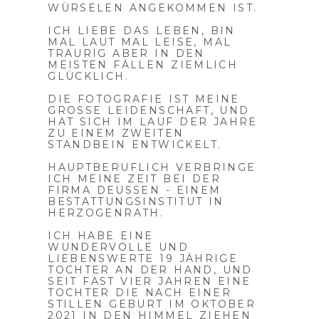
WÜRSELEN ANGEKOMMEN IST.
ICH LIEBE DAS LEBEN, BIN
MAL LAUT MAL LEISE, MAL
TRAURIG ABER IN DEN
MEISTEN FÄLLEN ZIEMLICH
GLÜCKLICH.
DIE FOTOGRAFIE IST MEINE
GROSSE LEIDENSCHAFT, UND
HAT SICH IM LAUF DER JAHRE Z
U EINEM ZWEITEN S
TANDBEIN ENTWICKELT.
HAUPTBERUFLICH VERBRINGE
ICH MEINE ZEIT BEI DER
FIRMA DEUSSEN - EINEM
BESTATTUNGSINSTITUT IN
HERZOGENRATH.
ICH HABE EINE
WUNDERVOLLE UND
LIEBENSWERTE 19 JÄHRIGE
TOCHTER AN DER HAND, UND
SEIT FAST VIER JAHREN EINE
TOCHTER DIE NACH EINER
STILLEN GEBURT IM OKTOBER
2021 IN DEN HIMMEL ZIEHEN