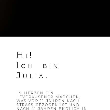
Hi!
Ich bin
Julia.
IM HERZEN EIN
LEVERKUSENER MÄDCHEN,
WAS VOR 11 JAHREN NACH
STRASS GEZOGEN IST UND
NACH 41 JAHREN ENDLICH IN