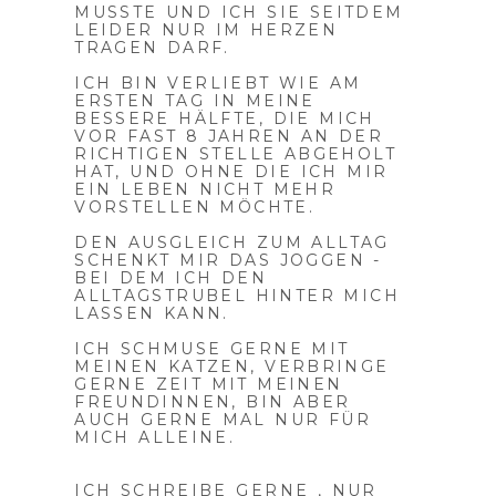
MUSSTE UND ICH SIE SEITDEM
LEIDER NUR IM HERZEN
TRAGEN DARF.
ICH BIN VERLIEBT WIE AM
ERSTEN TAG IN MEINE
BESSERE HÄLFTE, DIE MICH
VOR FAST 8 JAHREN AN DER
RICHTIGEN STELLE ABGEHOLT
HAT, UND OHNE DIE ICH MIR
EIN LEBEN NICHT MEHR
VORSTELLEN MÖCHTE.
DEN AUSGLEICH ZUM ALLTAG
SCHENKT MIR DAS JOGGEN -
BEI DEM ICH DEN
ALLTAGSTRUBEL HINTER MICH
LASSEN KANN.
ICH SCHMUSE GERNE MIT
MEINEN KATZEN, VERBRINGE
GERNE ZEIT MIT MEINEN
FREUNDINNEN, BIN ABER
AUCH GERNE MAL NUR FÜR
MICH ALLEINE.
ICH SCHREIBE GERNE , NUR