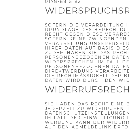
0178-8815182
WIDERSPRUCHS
SOFERN DIE VERARBEITUNG 
GRUNDLAGE DES BERECHTIGTE
RECHT GEGEN DIESE VERARB
SOFERN KEINE ZWINGENDEN
VERARBEITUNG UNSERERSEIT
IHRER DATEN AUF BASIS DIE
ZUDEM HABEN SIE DAS RECH
PERSONENBEZOGENEN DATEN
WIDERSPRECHEN. IM FALL D
PERSONENBEZOGENEN DATEN
DIREKTWERBUNG VERARBEITE
DIE RECHTMÄSSIGKEIT DER B
ATEN WIRD DURCH DEN WID
WIDERRUFSREC
SIE HABEN DAS RECHT EINE 
JEDERZEIT ZU WIDERRUFEN, 
DATENSCHUTZEINSTELLUNGE
IM FALL DER EINWILLIGUNG 
WERBUNG KANN DER WIDERRU
AUF DEN ABMELDELINK ERFOL