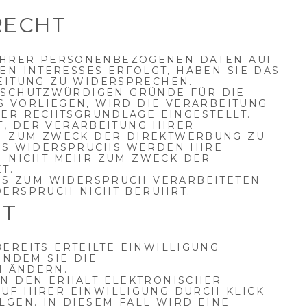
RECHT
IHRER PERSONENBEZOGENEN DATEN AUF
N INTERESSES ERFOLGT, HABEN SIE DAS
EITUNG ZU WIDERSPRECHEN.
 SCHUTZWÜRDIGEN GRÜNDE FÜR DIE
S VORLIEGEN, WIRD DIE VERARBEITUNG
SER RECHTSGRUNDLAGE EINGESTELLT.
T, DER VERARBEITUNG IHRER
 ZUM ZWECK DER DIREKTWERBUNG ZU
ES WIDERSPRUCHS WERDEN IHRE
 NICHT MEHR ZUM ZWECK DER
T.
IS ZUM WIDERSPRUCH VERARBEITETEN D
ERSPRUCH NICHT BERÜHRT.
HT
BEREITS ERTEILTE EINWILLIGUNG
INDEM SIE DIE
N
ÄNDERN.
IN DEN ERHALT ELEKTRONISCHER
F IHRER EINWILLIGUNG DURCH KLICK
GEN. IN DIESEM FALL WIRD EINE