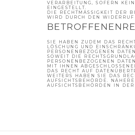
VERARBEITUNG, SOFERN KEI
EINGESTELLT.
DIE RECHTMÄSSIGKEIT DER B
IRD DURCH DEN WIDERRUF 
BETROFFENENR
SIE HABEN ZUDEM DAS RECHT
LÖSCHUNG UND EINSCHRÄNK
PERSONENBEZOGENEN DATEN
SOWEIT DIE RECHTSGRUNDLA
PERSONENBEZOGENEN DATEN 
MIT IHNEN ABGESCHLOSSENE
DAS RECHT AUF DATENÜBERT
WEITERS HABEN SIE DAS RE
AUFSICHTSBEHÖRDE. NÄHERE
AUFSICHTSBEHÖRDEN IN DER