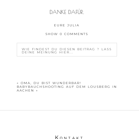
DANKE DAFÜR.
EURE JULIA
SHOW
0 COMMENTS
WIE FINDEST DU DIESEN BEITRAG ? LASS
DEINE MEINUNG HIER...
YOUR EMAIL IS
NEVER<\/EM> PUBLISHED OR
SHARED. REQUIRED FIELDS ARE MARKED *
«
OMA, DU BIST WUNDERBAR!
BABYBAUCHSHOOTING AUF DEM LOUSBERG IN
AACHEN
»
POSTE DEINE MEINUNG
Kontakt