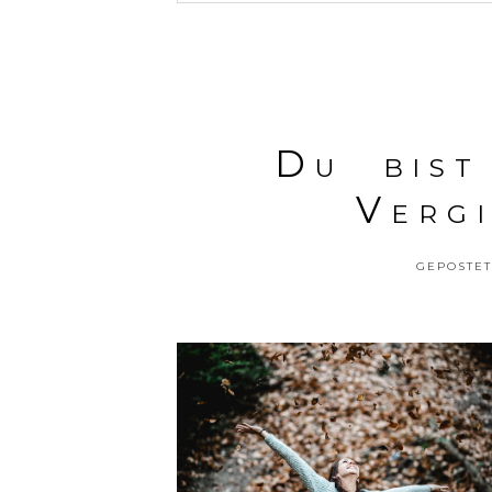
YOUR EMAIL IS
NEVER<\/EM> PUBLISHE
POSTE DEINE MEINUNG
Du bist
Verg
GEPOSTET