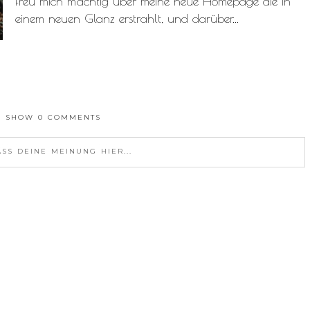
freu mich mächtig über meine neue Homepage die in
einem neuen Glanz erstrahlt, und darüber...
SHOW
0 COMMENTS
ASS DEINE MEINUNG HIER...
D OR SHARED. REQUIRED FIELDS ARE MARKED *