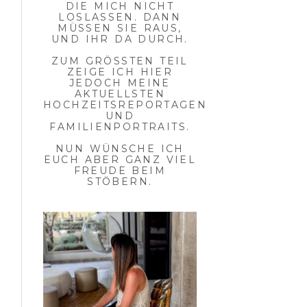
DIE MICH NICHT
LOSLASSEN. DANN
MÜSSEN SIE RAUS,
UND IHR DA DURCH.
ZUM GRÖSSTEN TEIL Z
EIGE ICH HIER J
EDOCH MEINE A
KTUELLSTEN H
OCHZEITSREPORTAGEN U
ND F
AMILIENPORTRAITS.
NUN WÜNSCHE ICH
EUCH ABER GANZ VIEL
FREUDE BEIM
STÖBERN.