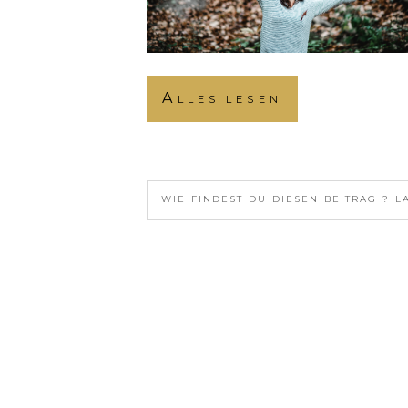
Alles lesen
WIE FINDEST DU DIESEN BEITRAG ? L
YOUR EMAIL IS
NEVER<\/EM> PUBLISHE
POSTE DEINE MEINUNG