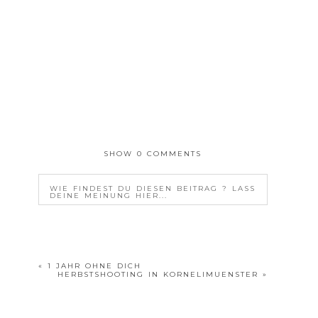
SHOW
0 COMMENTS
WIE FINDEST DU DIESEN BEITRAG ? LASS
DEINE MEINUNG HIER...
YOUR EMAIL IS
NEVER<\/EM> PUBLISHED OR
SHARED. REQUIRED FIELDS ARE MARKED *
«
1 JAHR OHNE DICH
HERBSTSHOOTING IN KORNELIMUENSTER
»