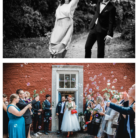
Trauung in
Stolberg
HIER GEHTS WEITER...
Hallo März-
Da bist du ja!
HIER GEHTS WEITER...