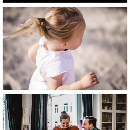
Mummy & Me
HIER GEHTS WEITER...
Babybauchshootin
auf dem