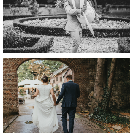
Trauung auf
Schloss
Zweibrüggen
HIER GEHTS WEITER...
Hochzeit im
Scheunentraum
Aachen
HIER GEHTS WEITER...