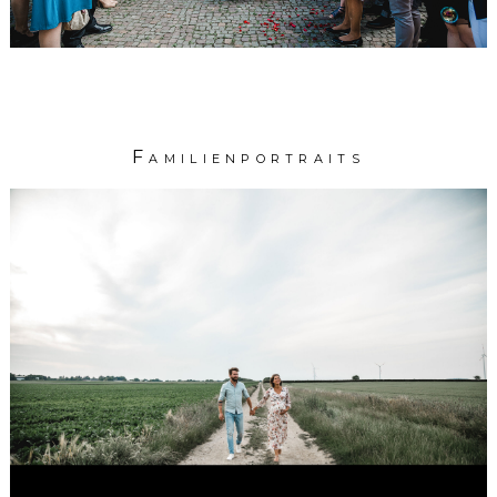
Familienportraits
Babybauchshootin
in
Broichweiden
HIER GEHTS WEITER...