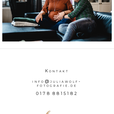
Lousberg in
Aachen
HIER GEHTS WEITER...
Kontakt
info@juliawolf-
fotografie.de
0178 8815182