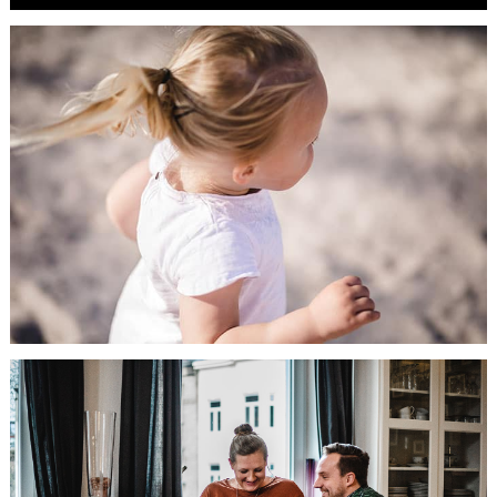
Mummy & Me
HIER GEHTS WEITER...
Babybauchshootin
auf dem