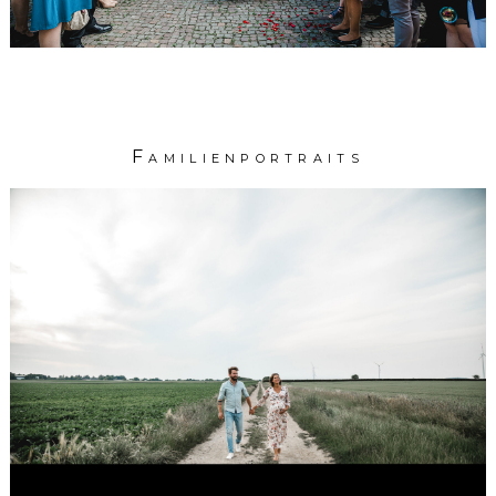
Familienportraits
Babybauchshootin
in
Broichweiden
HIER GEHTS WEITER...