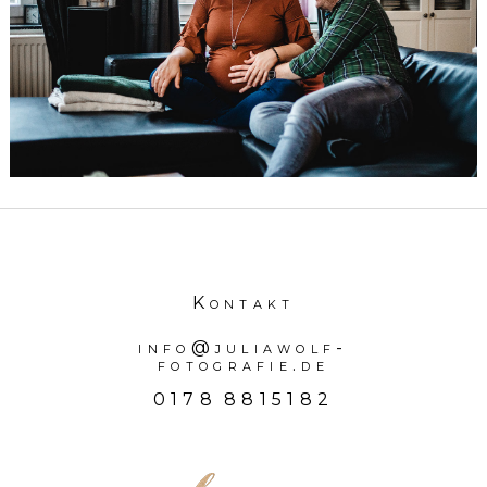
Lousberg in
Aachen
HIER GEHTS WEITER...
Kontakt
info@juliawolf-
fotografie.de
0178 8815182