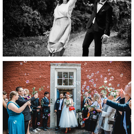
Trauung in
Stolberg
HIER GEHTS WEITER...
Hallo März-
Da bist du ja!
HIER GEHTS WEITER...