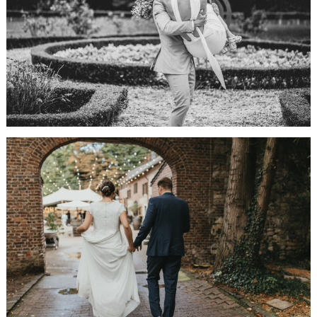
Trauung auf
Schloss
Zweibrüggen
HIER GEHTS WEITER...
Hochzeit im
Scheunentraum
Aachen
HIER GEHTS WEITER...